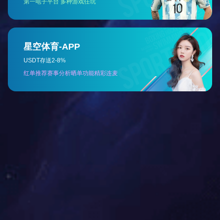
CD-B009K-A