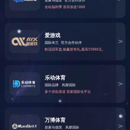
CD-BMN02