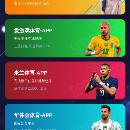
CD-B015