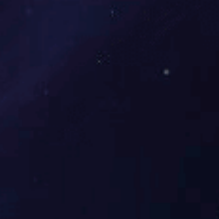
CD-B009C