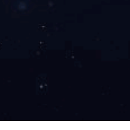
CD-SP07
共53条 当前1/7页
首页
前一页
1
2
3
4
5
···
后一页
尾页