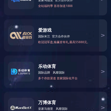
CD-SS03