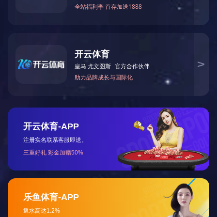
CD-SS02