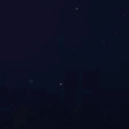
CD-SP09