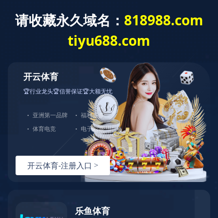
华体会体育-足球篮球官方直播平台欢迎您！客服热
中文站
English
|
线：0576-82728666-0
首页
>>
产品中心
>>
秋千
秋千